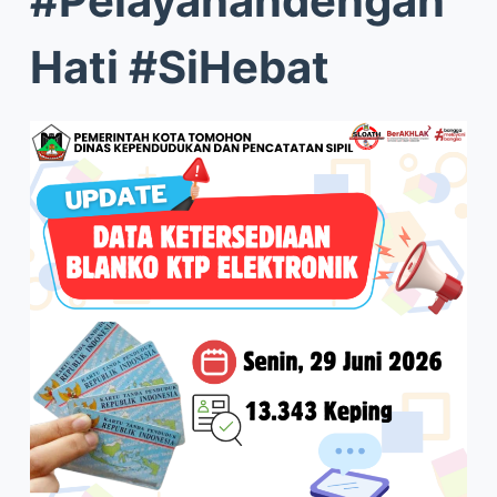
#Pelayanandengan
Hati #SiHebat