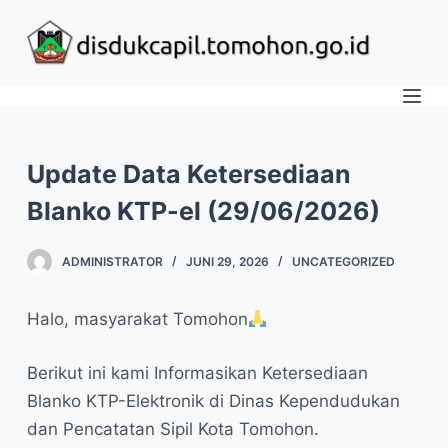
S
k
i
p
t
o
Update Data Ketersediaan
c
Blanko KTP-el (29/06/2026)
o
n
ADMINISTRATOR
JUNI 29, 2026
UNCATEGORIZED
t
e
Halo, masyarakat Tomohon
n
t
Berikut ini kami Informasikan Ketersediaan
Blanko KTP-Elektronik di Dinas Kependudukan
dan Pencatatan Sipil Kota Tomohon.