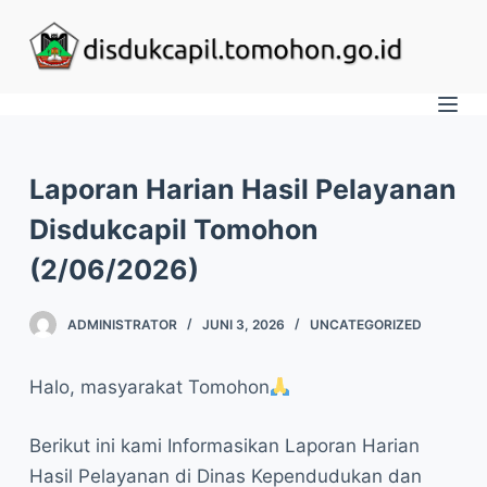
S
k
i
p
t
o
Laporan Harian Hasil Pelayanan
c
Disdukcapil Tomohon
o
(2/06/2026)
n
t
ADMINISTRATOR
JUNI 3, 2026
UNCATEGORIZED
e
n
Halo, masyarakat Tomohon
t
Berikut ini kami Informasikan Laporan Harian
Hasil Pelayanan di Dinas Kependudukan dan