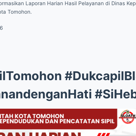
Informasikan Laporan Harian Hasil Pelayanan di Dinas K
Kota Tomohon.
26
ilTomohon #DukcapilB
anandenganHati #SiHe