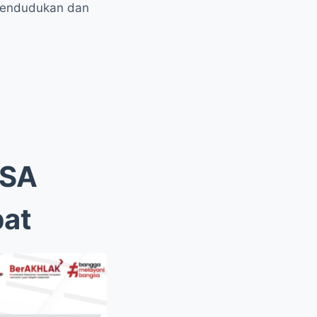
ependudukan dan
ISA
bat