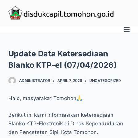
S
k
i
p
t
o
Update Data Ketersediaan
c
Blanko KTP-el (07/04/2026)
o
n
ADMINISTRATOR
APRIL 7, 2026
UNCATEGORIZED
t
e
Halo, masyarakat Tomohon
n
t
Berikut ini kami Informasikan Ketersediaan
Blanko KTP-Elektronik di Dinas Kependudukan
dan Pencatatan Sipil Kota Tomohon.