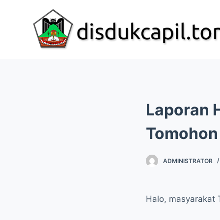
S
k
i
p
t
o
c
Laporan H
o
n
Tomohon 
t
e
ADMINISTRATOR
n
t
Halo, masyarakat