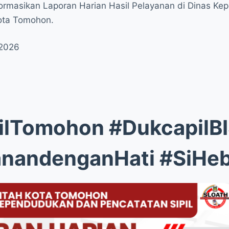
Informasikan Laporan Harian Hasil Pelayanan di Dinas K
Kota Tomohon.
 2026
ilTomohon #DukcapilB
anandenganHati #SiHe