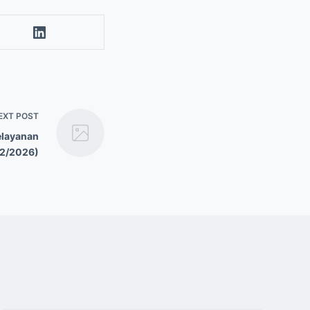
EXT
POST
elayanan
02/2026)