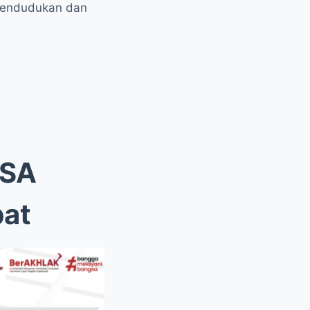
ependudukan dan
ISA
bat