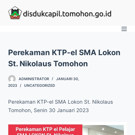
S
k
i
p
t
o
Perekaman KTP-el SMA Lokon
c
St. Nikolaus Tomohon
o
n
ADMINISTRATOR
JANUARI 30,
t
2023
UNCATEGORIZED
e
n
Perekaman KTP-el SMA Lokon St. Nikolaus
t
Tomohon, Senin 30 Januari 2023