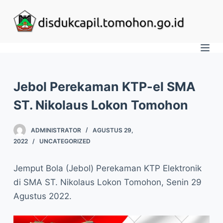
S
k
i
p
t
o
Jebol Perekaman KTP-el SMA
c
ST. Nikolaus Lokon Tomohon
o
n
ADMINISTRATOR
AGUSTUS 29,
t
2022
UNCATEGORIZED
e
n
Jemput Bola (Jebol) Perekaman KTP Elektronik
t
di SMA ST. Nikolaus Lokon Tomohon, Senin 29
Agustus 2022.