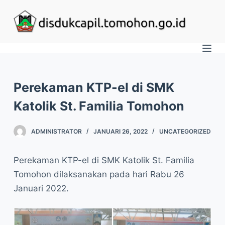
S
k
i
p
t
o
Perekaman KTP-el di SMK
c
Katolik St. Familia Tomohon
o
n
ADMINISTRATOR
JANUARI 26, 2022
UNCATEGORIZED
t
e
Perekaman KTP-el di SMK Katolik St. Familia
n
Tomohon dilaksanakan pada hari Rabu 26
t
Januari 2022.