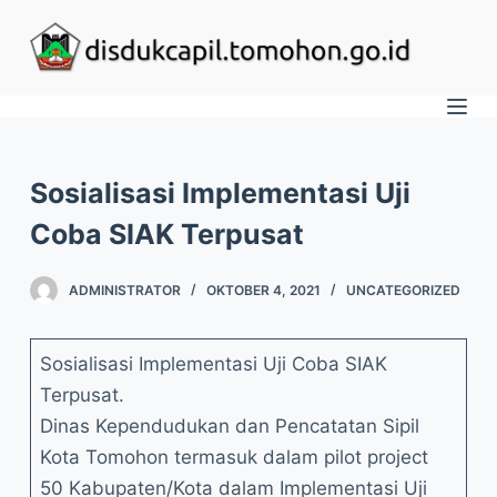
S
k
i
p
t
o
Sosialisasi Implementasi Uji
c
Coba SIAK Terpusat
o
n
ADMINISTRATOR
OKTOBER 4, 2021
UNCATEGORIZED
t
e
Sosialisasi Implementasi Uji Coba SIAK
n
Terpusat.
t
Dinas Kependudukan dan Pencatatan Sipil
Kota Tomohon termasuk dalam pilot project
50 Kabupaten/Kota dalam Implementasi Uji