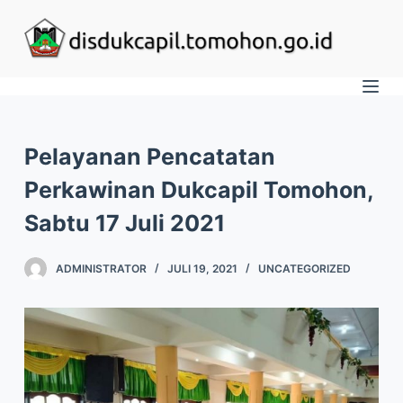
S
k
i
p
t
o
Pelayanan Pencatatan
c
Perkawinan Dukcapil Tomohon,
o
Sabtu 17 Juli 2021
n
t
ADMINISTRATOR
JULI 19, 2021
UNCATEGORIZED
e
n
t